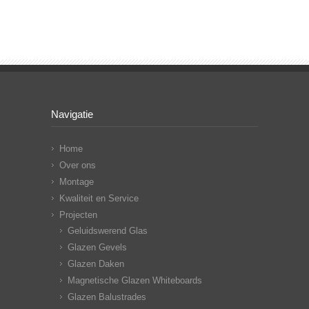
Navigatie
Home
Over ons
Montage
Kwaliteit en Service
Projecten
Geluidswerend Glas
Glazen Gevels
Glazen Daken
Magnetische Glazen Whiteboards
Glazen Balustrades