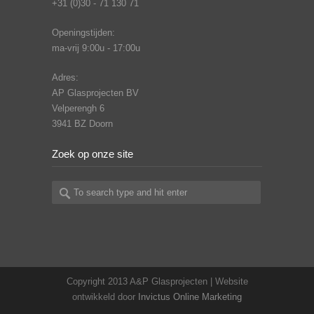
+31 (0)30 - 71 130 71
Openingstijden:
ma-vrij 9:00u - 17:00u
Adres:
AP Glasprojecten BV
Velperengh 6
3941 BZ Doorn
Zoek op onze site
Copyright 2013 A&P Glasprojecten | Website
ontwikkeld door
Invictus Online Marketing