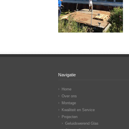
Navigatie
Home
Over ons
Montage
Kwaliteit en Service
Projecten
Geluidswerend Glas