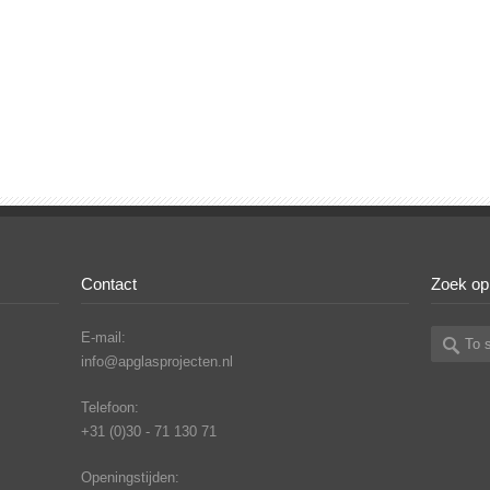
Contact
Zoek op
E-mail:
info@apglasprojecten.nl
Telefoon:
+31 (0)30 - 71 130 71
Openingstijden: