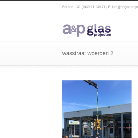
Bel ons: +31 (0)30 71 130 71 | E:
info@apglasproje
wasstraat woerden 2