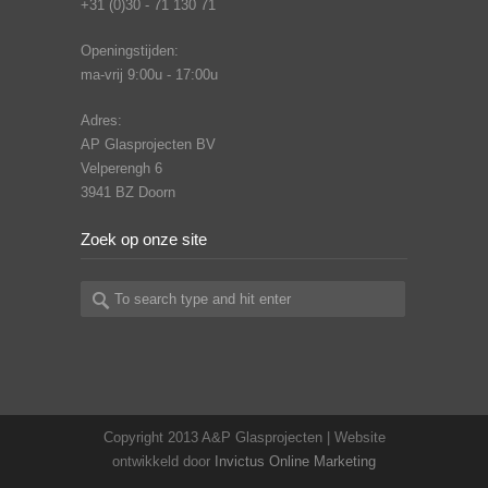
+31 (0)30 - 71 130 71
Openingstijden:
ma-vrij 9:00u - 17:00u
Adres:
AP Glasprojecten BV
Velperengh 6
3941 BZ Doorn
Zoek op onze site
Copyright 2013 A&P Glasprojecten | Website
ontwikkeld door
Invictus Online Marketing